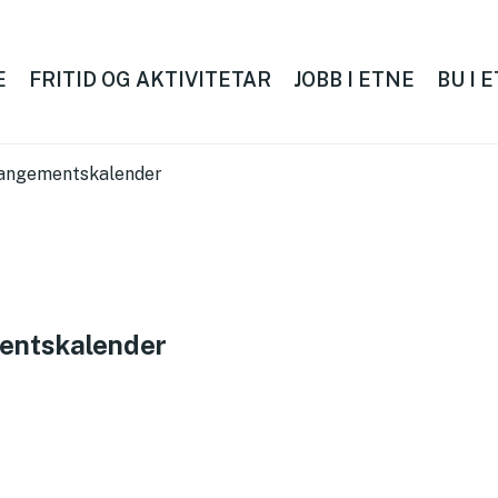
E
FRITID OG AKTIVITETAR
JOBB I ETNE
BU I 
arrangementskalender
ementskalender