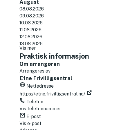
August
(
08.08.2026
.
09.08.2026
i
10.08.2026
c
11.08.2026
s
12.08.2026
)
13.08.2026
Vis mer
14.08.2026
Praktisk informasjon
15.08.2026
Om arrangøren
16.08.2026
Arrangeres av
17.08.2026
Etne Frivilligsentral
18.08.2026
19.08.2026
Nettadresse
20.08.2026
https://etne.frivilligsentral.no/
21.08.2026
Telefon
22.08.2026
Vis telefonnummer
23.08.2026
E-post
24.08.2026
Vis e-post
25.08.2026