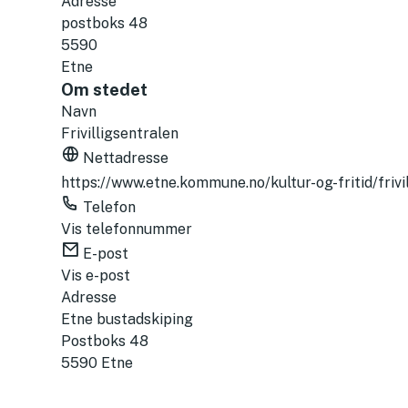
Adresse
26.08.2026
postboks 48
27.08.2026
5590
28.08.2026
Etne
29.08.2026
Om stedet
30.08.2026
Navn
31.08.2026
Frivilligsentralen
September
Nettadresse
01.09.2026
https://www.etne.kommune.no/kultur-og-fritid/frivi
02.09.2026
Telefon
03.09.2026
Vis telefonnummer
04.09.2026
E-post
05.09.2026
Vis e-post
06.09.2026
Adresse
07.09.2026
Etne bustadskiping
08.09.2026
Postboks 48
09.09.2026
5590 Etne
10.09.2026
11.09.2026
12.09.2026