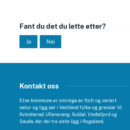
13.09.2026
14.09.2026
15.09.2026
Fant du det du lette etter?
16.09.2026
17.09.2026
Ja
Nei
18.09.2026
19.09.2026
20.09.2026
21.09.2026
22.09.2026
23.09.2026
24.09.2026
Kontakt oss
25.09.2026
26.09.2026
Etne kommune er omringa av flott og variert
27.09.2026
natur og ligg sør i Vestland fylke og grensar til
28.09.2026
Kvinnherad, Ullensvang, Suldal, Vindafjord og
29.09.2026
Sauda, der dei tre siste ligg i Rogaland.
30.09.2026