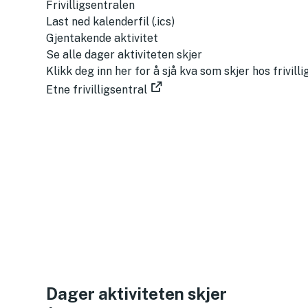
Frivilligsentralen
L
Last ned kalenderfil (.ics)
a
Gjentakende aktivitet
s
Se alle dager aktiviteten skjer
t
Klikk deg inn her for å sjå kva som skjer hos frivill
n
Etne frivilligsentral
e
d
k
a
l
e
n
d
e
r
f
i
Dager aktiviteten skjer
l