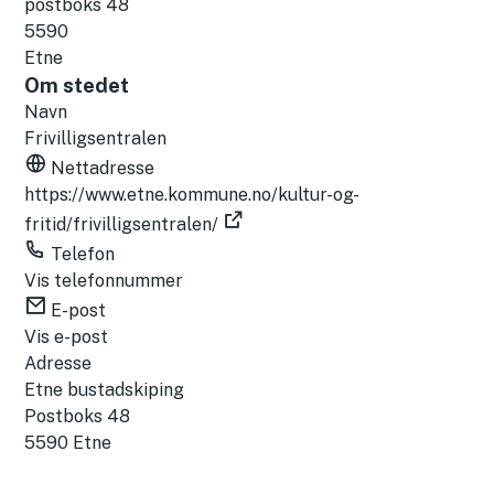
postboks 48
27.08.2026
5590
28.08.2026
Etne
29.08.2026
Om stedet
30.08.2026
Navn
31.08.2026
Frivilligsentralen
September
Nettadresse
01.09.2026
https://www.etne.kommune.no/kultur-og-
02.09.2026
fritid/frivilligsentralen/
03.09.2026
Telefon
04.09.2026
Vis telefonnummer
05.09.2026
E-post
06.09.2026
Vis e-post
07.09.2026
Adresse
08.09.2026
Etne bustadskiping
09.09.2026
Postboks 48
10.09.2026
5590 Etne
11.09.2026
12.09.2026