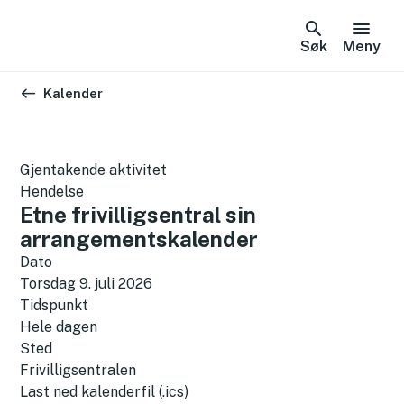
Søk
Meny
Du er her:
Kalender
Gjentakende aktivitet
Hendelse
Etne frivilligsentral sin
arrangementskalender
Dato
Torsdag 9. juli 2026
Tidspunkt
Hele dagen
Sted
Frivilligsentralen
L
Last ned kalenderfil (.ics)