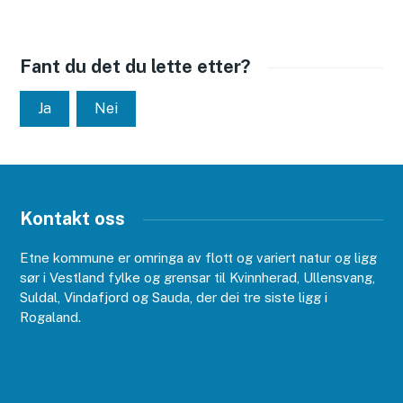
13.09.2026
14.09.2026
15.09.2026
Fant du det du lette etter?
16.09.2026
17.09.2026
Ja
Nei
18.09.2026
19.09.2026
20.09.2026
21.09.2026
22.09.2026
Kontakt oss
23.09.2026
24.09.2026
Etne kommune er omringa av flott og variert natur og ligg
25.09.2026
sør i Vestland fylke og grensar til Kvinnherad, Ullensvang,
26.09.2026
Suldal, Vindafjord og Sauda, der dei tre siste ligg i
27.09.2026
Rogaland.
28.09.2026
29.09.2026
30.09.2026
Oktober