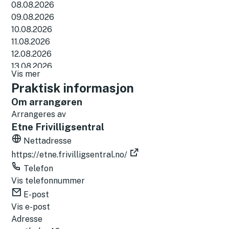
08.08.2026
i
09.08.2026
c
10.08.2026
s
11.08.2026
)
12.08.2026
13.08.2026
Vis mer
14.08.2026
Praktisk informasjon
15.08.2026
Om arrangøren
16.08.2026
Arrangeres av
17.08.2026
Etne Frivilligsentral
18.08.2026
19.08.2026
Nettadresse
20.08.2026
https://etne.frivilligsentral.no/
21.08.2026
Telefon
22.08.2026
Vis telefonnummer
23.08.2026
E-post
24.08.2026
Vis e-post
25.08.2026
Adresse
26.08.2026