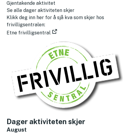
a
Gjentakende aktivitet
s
Se alle dager aktiviteten skjer
t
Klikk deg inn her for å sjå kva som skjer hos
n
frivilligsentralen:
e
Etne frivilligsentral
d
k
a
l
e
n
d
e
r
f
i
l
Dager aktiviteten skjer
(
August
.