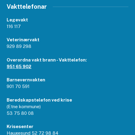
Vakttelefonar
Legevakt
116 117
Veterinærvakt
929 89 298
Overordna vakt brann - Vakttelefon:
951 65 902
Barnevernvakten
901 70 591
Beredskapstelefon ved krise
(Etne kommune)
53 75 80 08
Krisesenter
Haugesund 52 72 98 84