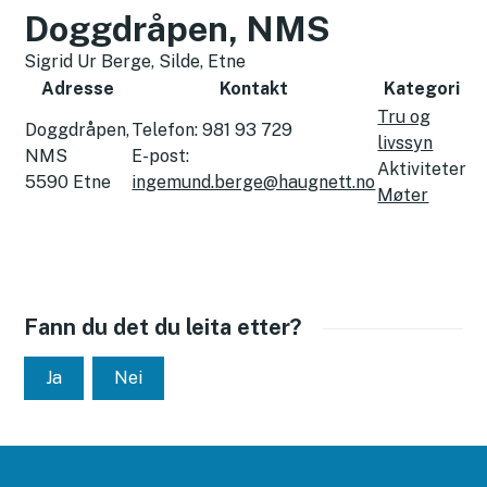
Doggdråpen, NMS
Sigrid Ur Berge, Silde, Etne
Adresse
Kontakt
Kategori
Tru og
Doggdråpen,
Telefon:
981 93 729
livssyn
NMS
E-post:
Aktiviteter
5590
Etne
ingemund.berge@haugnett.no
Møter
Fann du det du leita etter?
Ja
Nei