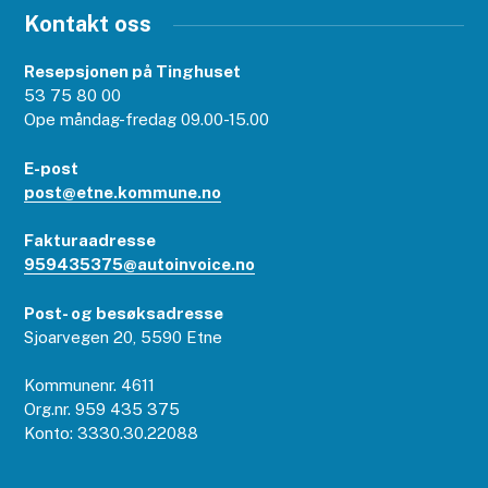
Kontakt oss
Resepsjonen på Tinghuset
53 75 80 00
Ope måndag-fredag 09.00-15.00
E-post
post@etne.kommune.no
Fakturaadresse
959435375@autoinvoice.no
Post- og besøksadresse
Sjoarvegen 20, 5590 Etne
Kommunenr. 4611
Org.nr. 959 435 375
Konto: 3330.30.22088