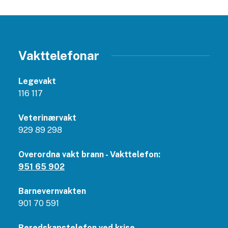
Vakttelefonar
Legevakt
116 117
Veterinærvakt
929 89 298
Overordna vakt brann - Vakttelefon:
951 65 902
Barnevernvakten
901 70 591
Beredskapstelefon ved krise