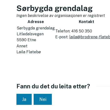
Sørbygda grendalag
Ingen beskrivelse av organisasjonen er registrert
Adresse
Kontakt
Sørbygda grendalag
Telefon:
416 50 350
Litledalsvegen
E-post:
laila@brodrene-flate
5590
Etne
Annet
Laila Flatebø
Fann du det du leita etter?
Ja
Nei