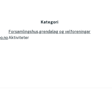
Kategori
Forsamlingshus,grendalag og velforeningar
bo.no
Aktiviteter