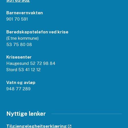
951 65 902
Barnevernvakten
901 70 591
Beredskapstelefon ved krise
(Etne kommune)
53 75 80 08
Krisesenter
Haugesund 52 72 98 84
Stord 53 41 12 12
Vatn og avløp
948 77 289
Nyttige lenker
Tilgjengelegheitserklæring