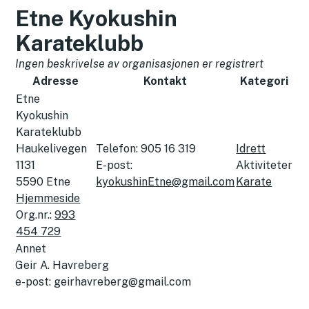
Etne Kyokushin
Karateklubb
Ingen beskrivelse av organisasjonen er registrert
Adresse
Kontakt
Kategori
Etne
Kyokushin
Karateklubb
Haukelivegen
Telefon:
905 16 319
Idrett
1131
E-post:
Aktiviteter
5590
Etne
kyokushinEtne@gmail.com
Karate
Hjemmeside
Org.nr.:
993
454 729
Annet
Geir A. Havreberg
e-post: geirhavreberg@gmail.com