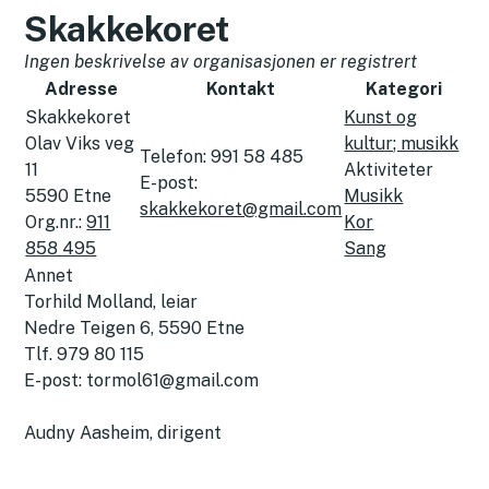
Skakkekoret
Ingen beskrivelse av organisasjonen er registrert
Adresse
Kontakt
Kategori
Skakkekoret
Kunst og
Olav Viks veg
kultur; musikk
Telefon:
991 58 485
11
Aktiviteter
E-post:
5590
Etne
Musikk
skakkekoret@gmail.com
Org.nr.:
911
Kor
858 495
Sang
Annet
Torhild Molland, leiar
Nedre Teigen 6, 5590 Etne
Tlf. 979 80 115
E-post: tormol61@gmail.com
Audny Aasheim, dirigent