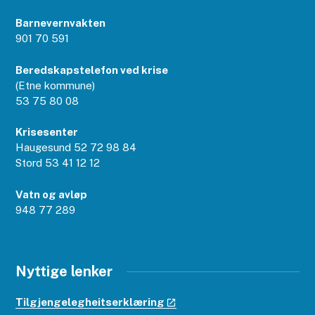
Barnevernvakten
901 70 591
Beredskapstelefon ved krise
(Etne kommune)
53 75 80 08
Krisesenter
Haugesund 52 72 98 84
Stord 53 41 12 12
Vatn og avløp
948 77 289
Nyttige lenker
Tilgjengelegheitserklæring