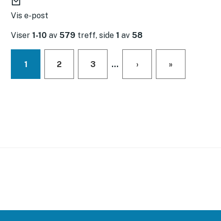
E
-
Vis e-post
p
Viser
1-10
av
579
treff, side
1
av
58
o
s
t
1
2
3
...
›
»