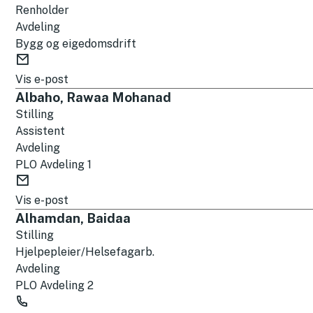
s
Renholder
t
Avdeling
Bygg og eigedomsdrift
E
-
Vis e-post
p
Albaho, Rawaa Mohanad
o
Stilling
s
Assistent
t
Avdeling
PLO Avdeling 1
E
-
Vis e-post
p
Alhamdan, Baidaa
o
Stilling
s
Hjelpepleier/Helsefagarb.
t
Avdeling
PLO Avdeling 2
T