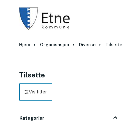
Du er her:
Hjem
Organisasjon
Diverse
Tilsette
Tilsette
Vis filter
Filter
Filter
Kategorier
Kategorier