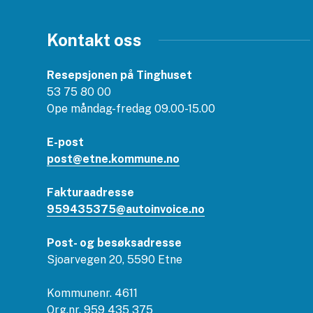
Kontakt oss
Resepsjonen på Tinghuset
53 75 80 00
Ope måndag-fredag 09.00-15.00
E-post
post@etne.kommune.no
Fakturaadresse
959435375@autoinvoice.no
Post- og besøksadresse
Sjoarvegen 20, 5590 Etne
Kommunenr. 4611
Org.nr. 959 435 375