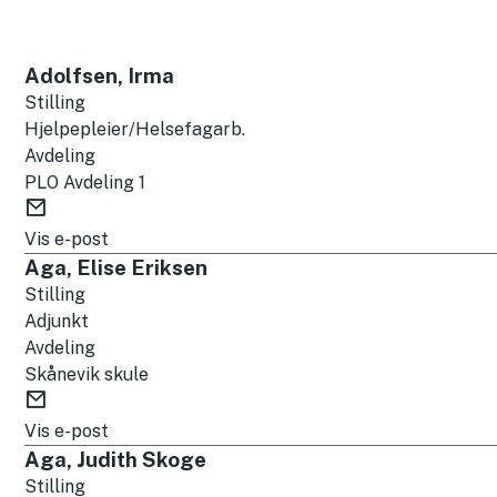
ø
R
k
e
e
Adolfsen, Irma
s
t
Stilling
u
Hjelpepleier/Helsefagarb.
e
l
Avdeling
k
PLO Avdeling 1
t
s
E
a
t
-
Vis e-post
t
p
Aga, Elise Eriksen
o
Stilling
s
Adjunkt
t
Avdeling
Skånevik skule
E
-
Vis e-post
p
Aga, Judith Skoge
o
Stilling