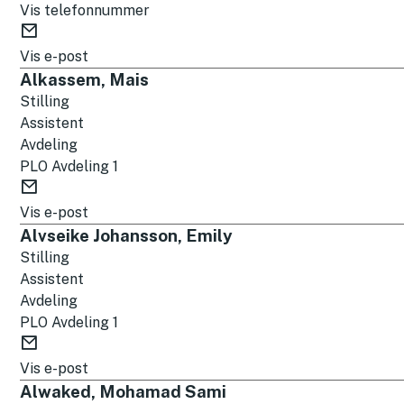
e
Vis telefonnummer
l
E
e
-
Vis e-post
f
p
Alkassem, Mais
o
o
Stilling
n
s
Assistent
t
Avdeling
PLO Avdeling 1
E
-
Vis e-post
p
Alvseike Johansson, Emily
o
Stilling
s
Assistent
t
Avdeling
PLO Avdeling 1
E
-
Vis e-post
p
Alwaked, Mohamad Sami