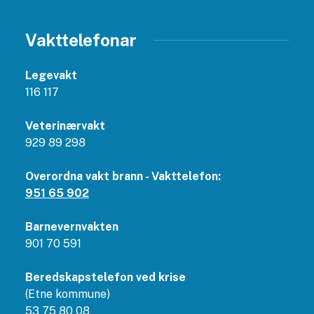
Vakttelefonar
Legevakt
116 117
Veterinærvakt
929 89 298
Overordna vakt brann - Vakttelefon:
951 65 902
Barnevernvakten
901 70 591
Beredskapstelefon ved krise
(Etne kommune)
53 75 80 08