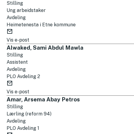
o
Stilling
s
Ung arbeidstaker
t
Avdeling
Heimetenesta i Etne kommune
E
-
Vis e-post
p
Alwaked, Sami Abdul Mawla
o
Stilling
s
Assistent
t
Avdeling
PLO Avdeling 2
E
-
Vis e-post
p
Amar, Arsema Abay Petros
o
Stilling
s
Lærling (reform 94)
t
Avdeling
PLO Avdeling 1