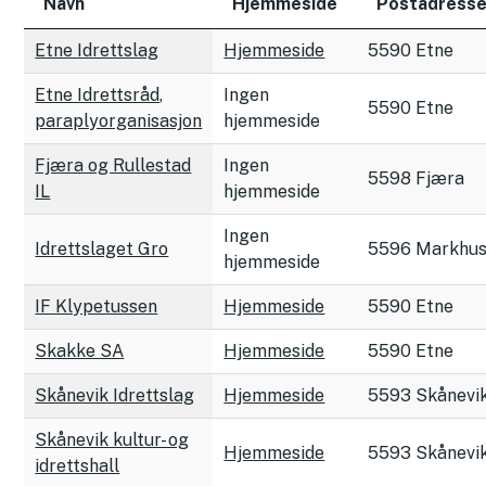
Navn
Hjemmeside
Postadress
Etne Idrettslag
Hjemmeside
5590 Etne
Etne Idrettsråd,
Ingen
5590 Etne
paraplyorganisasjon
hjemmeside
Fjæra og Rullestad
Ingen
5598 Fjæra
IL
hjemmeside
Ingen
Idrettslaget Gro
5596 Markhu
hjemmeside
IF Klypetussen
Hjemmeside
5590 Etne
Skakke SA
Hjemmeside
5590 Etne
Skånevik Idrettslag
Hjemmeside
5593 Skånevi
Skånevik kultur- og
Hjemmeside
5593 Skånevi
idrettshall