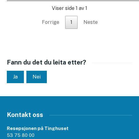
Viser side 1 av 1
Forrige
1
Neste
Fann du det du leita etter?
Ja
Nei
Kontakt oss
Resepsjonen på Tinghuset
53 75 80 00