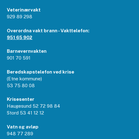
Veterinærvakt
929 89 298
Overordna vakt brann - Vakttelefon:
951 65 902
Barnevernvakten
901 70 591
Beredskapstelefon ved krise
(Etne kommune)
53 75 80 08
Krisesenter
Haugesund 52 72 98 84
Stord 53 41 12 12
Vatn og avløp
948 77 289