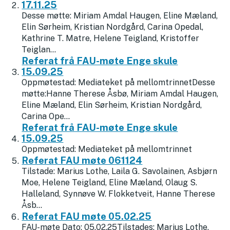
17.11.25
Desse møtte: Miriam Amdal Haugen, Eline Mæland,
Elin Sørheim, Kristian Nordgård, Carina Opedal,
Kathrine T. Matre, Helene Teigland, Kristoffer
Teiglan...
Referat frå FAU-møte Enge skule
15.09.25
Oppmøtestad: Mediateket på mellomtrinnetDesse
møtte:Hanne Therese Åsbø, Miriam Amdal Haugen,
Eline Mæland, Elin Sørheim, Kristian Nordgård,
Carina Ope...
Referat frå FAU-møte Enge skule
15.09.25
Oppmøtestad: Mediateket på mellomtrinnet
Referat FAU møte 061124
Tilstade: Marius Lothe, Laila G. Savolainen, Asbjørn
Moe, Helene Teigland, Eline Mæland, Olaug S.
Halleland, Synnøve W. Flokketveit, Hanne Therese
Åsb...
Referat FAU møte 05.02.25
FAU-møte Dato: 05.02.25Tilstades: Marius Lothe,