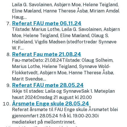
Laila G. Savolainen, Asbjørn Moe, Helene Teigland,
Eline Mæland, Hanne Therese Åsbø, Miriam Amdal
Haug...
Referat FAU møte 06.11.24
Tilstade: Marius Lothe, Laila G. Savolainen, Asbjørn
Moe, Helene Teigland, Eline Mæland, Olaug S.
Halleland, Vigdis Madsen (stedfortredar Synnøve
W. F...
Referat Fau møte 21.08.24
Fau-møteDato: 21.08.24Tilstade: Olaug Solheim,
Marius Lothe, Helene Teigland, Synnøve Wold-
Flokketvedt, Asbjørn Moe, Hanne Therese Åsbø,
Marit Svendse...
Referat FAU møte 28.05.24
Ikkje til stades: Laila og SynnøveSak 1. Møteplan
haust 2024:Onsdag 21 august kl 20.00
Årsmøte Enge skule 28.05.24
Referat årsmøte til FAU Enge skule Årsmøtet blei
gjennomført 28.05.24 frå kl. 19.00-20.30i
mediateket på mellomtrinnet.