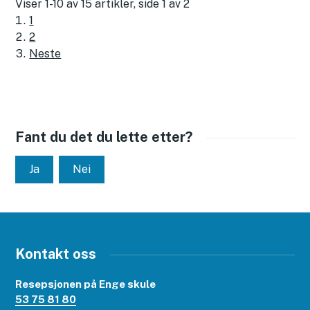
Viser
1-10
av
15
artikler,
side
1
av
2
1
2
Neste
Fant du det du lette etter?
Ja
Nei
Kontakt oss
Resepsjonen på Enge skule
53 75 81 80