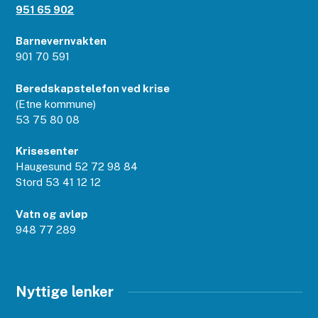
951 65 902
Barnevernvakten
901 70 591
Beredskapstelefon ved krise
(Etne kommune)
53 75 80 08
Krisesenter
Haugesund 52 72 98 84
Stord 53 41 12 12
Vatn og avløp
948 77 289
Nyttige lenker