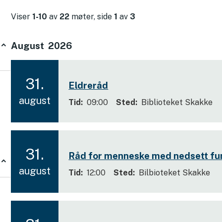
Viser
1-10
av
22
møter, side
1
av
3
August
2026
R
e
s
31.
Eldreråd
u
2
august
l
Tid
09:00
Sted
Biblioteket Skakke
0
t
2
a
6
t
31.
Råd for menneske med nedsett fu
s
2
august
i
Tid
12:00
Sted
Bilbioteket Skakke
0
d
2
e
m
6