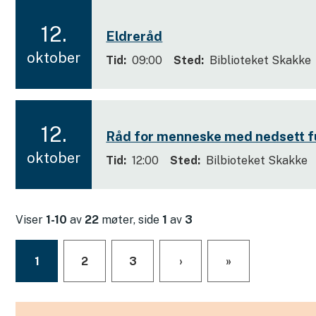
12.
Eldreråd
2
oktober
Tid
09:00
Sted
Biblioteket Skakke
0
2
6
12.
Råd for menneske med nedsett 
2
oktober
Tid
12:00
Sted
Bilbioteket Skakke
0
2
6
Viser
1-10
av
22
møter, side
1
av
3
1
2
3
›
»