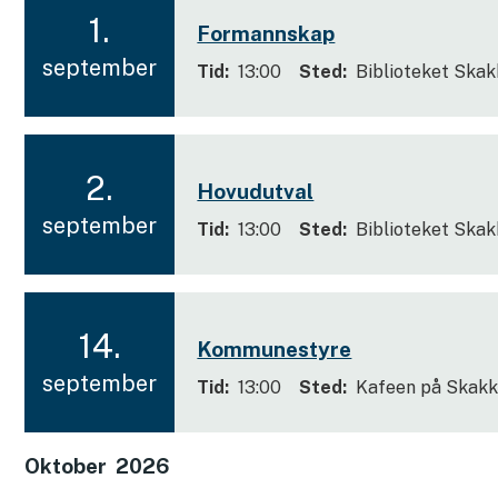
6
1.
Formannskap
2
september
Tid
13:00
Sted
Biblioteket Ska
0
2
6
2.
Hovudutval
2
september
Tid
13:00
Sted
Biblioteket Ska
0
2
6
14.
Kommunestyre
2
september
Tid
13:00
Sted
Kafeen på Skak
0
2
Oktober
2026
6