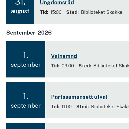
31.
Ungdomsråd
e
2
d
august
Tid
15:00
Sted
Biblioteket Skakke
0
m
ø
2
September
2026
t
6
e
r
1.
Valnemnd
2
september
Tid
09:00
Sted
Biblioteket Ska
0
2
6
1.
Partssamansett utval
2
september
Tid
11:00
Sted
Biblioteket Skak
0
2