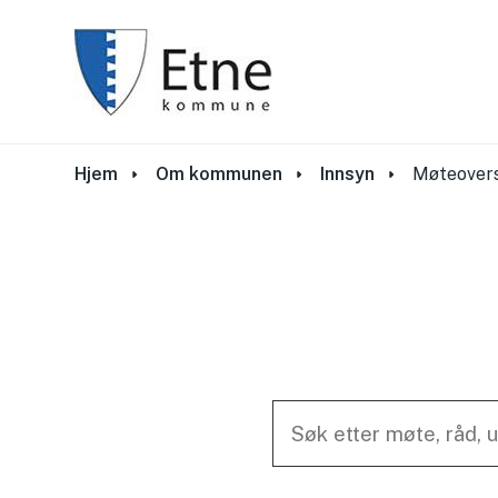
Du er her:
Hjem
Om kommunen
Innsyn
Møteovers