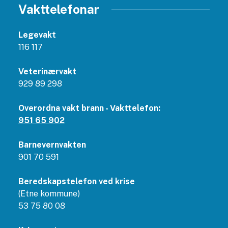
Vakttelefonar
Legevakt
116 117
Veterinærvakt
929 89 298
Overordna vakt brann - Vakttelefon:
951 65 902
Barnevernvakten
901 70 591
Beredskapstelefon ved krise
(Etne kommune)
53 75 80 08