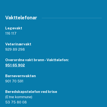
Vakttelefonar
Legevakt
116 117
Veterinærvakt
929 89 298
Overordna vakt brann - Vakttelefon:
951 65 902
Barnevernvakten
901 70 591
Beredskapstelefon ved krise
(Etne kommune)
53 75 80 08