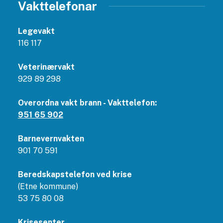
Vakttelefonar
Legevakt
116 117
Veterinærvakt
929 89 298
Overordna vakt brann - Vakttelefon:
951 65 902
Barnevernvakten
901 70 591
Beredskapstelefon ved krise
(Etne kommune)
53 75 80 08
Krisesenter