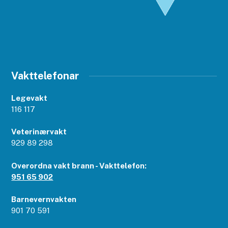
Vakttelefonar
Legevakt
116 117
Veterinærvakt
929 89 298
Overordna vakt brann - Vakttelefon:
951 65 902
Barnevernvakten
901 70 591