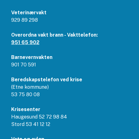
Veterinærvakt
929 89 298
Overordna vakt brann - Vakttelefon:
951 65 902
Barnevernvakten
901 70 591
Beredskapstelefon ved krise
(Etne kommune)
53 75 80 08
Krisesenter
Haugesund 52 72 98 84
Stord 53 41 12 12