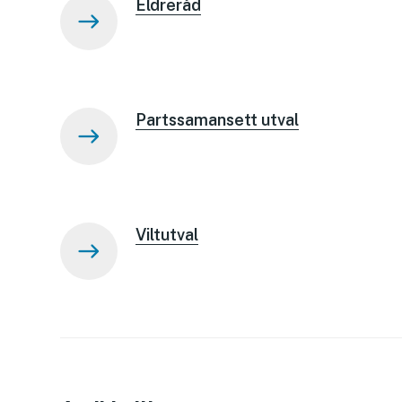
Eldreråd
Partssamansett utval
Viltutval