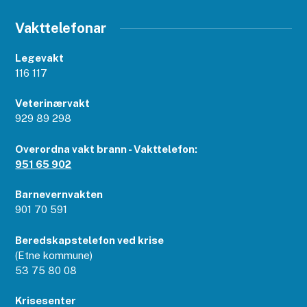
Vakttelefonar
Legevakt
116 117
Veterinærvakt
929 89 298
Overordna vakt brann - Vakttelefon:
951 65 902
Barnevernvakten
901 70 591
Beredskapstelefon ved krise
(Etne kommune)
53 75 80 08
Krisesenter