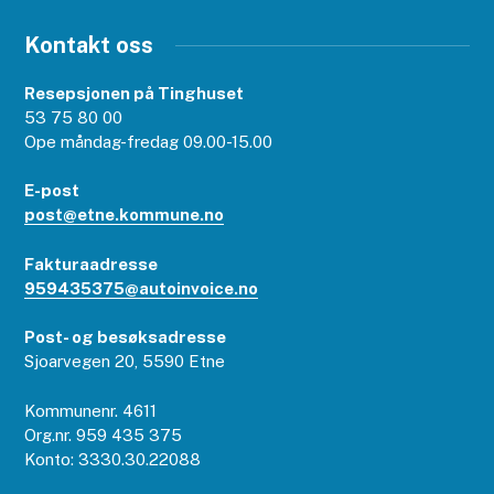
Kontakt oss
Resepsjonen på Tinghuset
53 75 80 00
Ope måndag-fredag 09.00-15.00
E-post
post@etne.kommune.no
Fakturaadresse
959435375@autoinvoice.no
Post- og besøksadresse
Sjoarvegen 20, 5590 Etne
Kommunenr. 4611
Org.nr. 959 435 375
Konto: 3330.30.22088