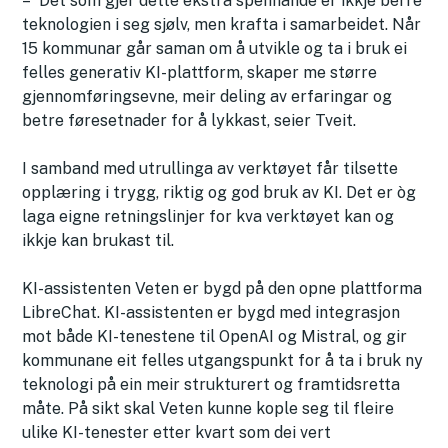
– Det som gjer dette ekstra spennande er ikkje berre
teknologien i seg sjølv, men krafta i samarbeidet. Når
15 kommunar går saman om å utvikle og ta i bruk ei
felles generativ KI-plattform, skaper me større
gjennomføringsevne, meir deling av erfaringar og
betre føresetnader for å lykkast, seier Tveit.
I samband med utrullinga av verktøyet får tilsette
opplæring i trygg, riktig og god bruk av KI. Det er òg
laga eigne retningslinjer for kva verktøyet kan og
ikkje kan brukast til.
KI-assistenten Veten er bygd på den opne plattforma
LibreChat. KI-assistenten er bygd med integrasjon
mot både KI-tenestene til OpenAI og Mistral, og gir
kommunane eit felles utgangspunkt for å ta i bruk ny
teknologi på ein meir strukturert og framtidsretta
måte. På sikt skal Veten kunne kople seg til fleire
ulike KI-tenester etter kvart som dei vert