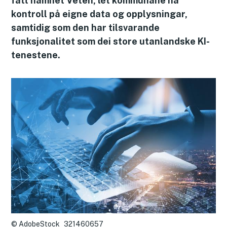
fått namnet Veten, lèt kommunane ha
kontroll på eigne data og opplysningar,
samtidig som den har tilsvarande
funksjonalitet som dei store utanlandske KI-
tenestene.
AdobeStock_321460657