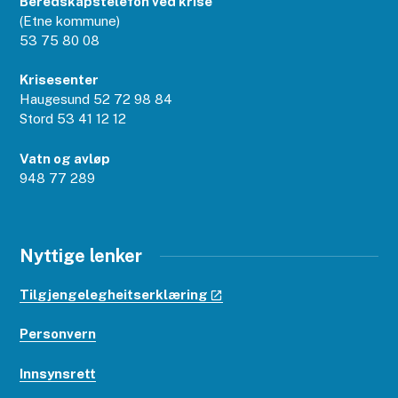
Beredskapstelefon ved krise
(Etne kommune)
53 75 80 08
Krisesenter
Haugesund 52 72 98 84
Stord 53 41 12 12
Vatn og avløp
948 77 289
Nyttige lenker
Tilgjengelegheitserklæring
Personvern
Innsynsrett