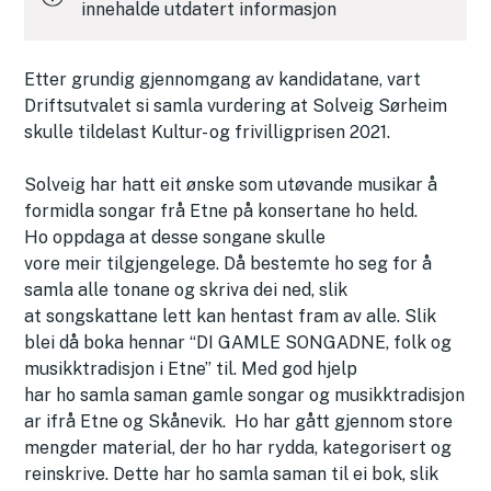
innehalde utdatert informasjon
Etter grundig gjennomgang av kandidatane, vart
Driftsutvalet si samla vurdering at Solveig Sørheim
skulle tildelast Kultur- og frivilligprisen 2021.
Solveig har hatt eit ønske som utøvande musikar å
formidla songar frå Etne på konsertane ho held.
Ho oppdaga at desse songane skulle
vore meir tilgjengelege. Då bestemte ho seg for å
samla alle tonane og skriva dei ned, slik
at songskattane lett kan hentast fram av alle. Slik
blei då boka hennar “DI GAMLE SONGADNE, folk og
musikktradisjon i Etne” til. Med god hjelp
har ho samla saman gamle songar og musikktradisjon
ar ifrå Etne og Skånevik. Ho har gått gjennom store
mengder material, der ho har rydda, kategorisert og
reinskrive. Dette har ho samla saman til ei bok, slik