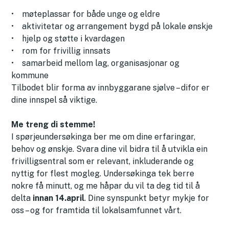
• møteplassar for både unge og eldre
• aktivitetar og arrangement bygd på lokale ønskje
• hjelp og støtte i kvardagen
• rom for frivillig innsats
• samarbeid mellom lag, organisasjonar og
kommune
Tilbodet blir forma av innbyggarane sjølve – difor er
dine innspel så viktige.
Me treng di stemme!
I spørjeundersøkinga ber me om dine erfaringar,
behov og ønskje. Svara dine vil bidra til å utvikla ein
frivilligsentral som er relevant, inkluderande og
nyttig for flest mogleg. Undersøkinga tek berre
nokre få minutt, og me håpar du vil ta deg tid til å
delta
innan 14.april
. Dine synspunkt betyr mykje for
oss – og for framtida til lokalsamfunnet vårt.