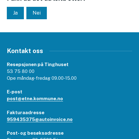
Ja
Nei
Kontakt oss
Resepsjonen på Tinghuset
53 75 80 00
Ope måndag-fredag 09.00-15.00
E-post
post@etne.kommune.no
Fakturaadresse
959435375@autoinvoice.no
Post- og besøksadresse