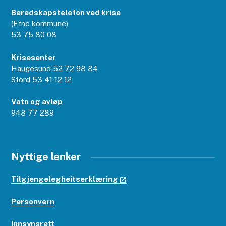
Beredskapstelefon ved krise
(Etne kommune)
53 75 80 08
Krisesenter
Haugesund 52 72 98 84
Stord 53 41 12 12
Vatn og avløp
948 77 289
Nyttige lenker
Tilgjengelegheitserklæring
Personvern
Innsynsrett