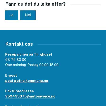
Fann du det du leita etter?
Ja
Nei
Kontakt oss
Resepsjonen på Tinghuset
53 75 80 00
Ope måndag-fredag 09.00-15.00
E-post
post@etne.kommune.no
Fakturaadresse
959435375@autoinvoice.no