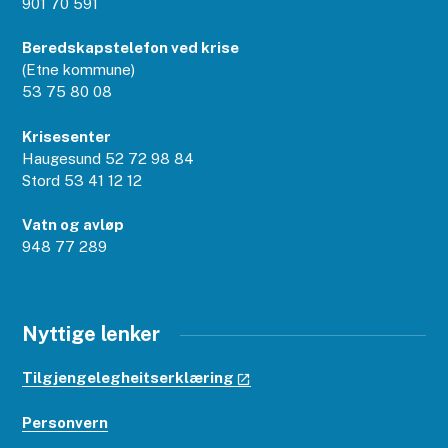
901 70 591
Beredskapstelefon ved krise
(Etne kommune)
53 75 80 08
Krisesenter
Haugesund 52 72 98 84
Stord 53 41 12 12
Vatn og avløp
948 77 289
Nyttige lenker
Tilgjengelegheitserklæring
Personvern