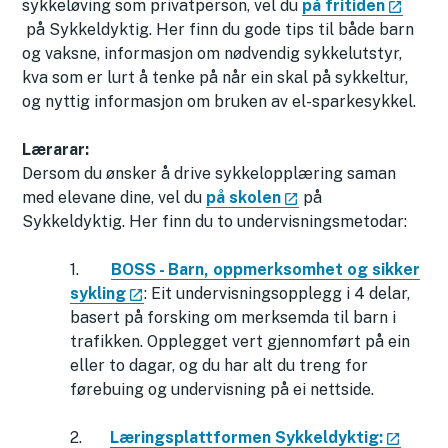
sykkeløving som privatperson, vel du
på fritiden
på Sykkeldyktig. Her finn du gode tips til både barn
og vaksne, informasjon om nødvendig sykkelutstyr,
kva som er lurt å tenke på når ein skal på sykkeltur,
og nyttig informasjon om bruken av el-sparkesykkel.
Lærarar:
Dersom du ønsker å drive sykkelopplæring saman
med elevane dine, vel du
på skolen
på
Sykkeldyktig. Her finn du to undervisningsmetodar:
1.
BOSS - Barn, oppmerksomhet og sikker
sykling
: Eit undervisningsopplegg i 4 delar,
basert på forsking om merksemda til barn i
trafikken. Opplegget vert gjennomført på ein
eller to dagar, og du har alt du treng for
førebuing og undervisning på ei nettside.
2.
Læringsplattformen Sykkeldyktig: