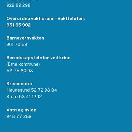
929 89 298
Overordna vakt brann - Vakttelefon:
951 65 902
Barnevernvakten
901 70 591
Beredskapstelefon ved krise
(Etne kommune)
53 75 80 08
Krisesenter
Haugesund 52 72 98 84
Stord 53 41 12 12
Vatn og avløp
948 77 289