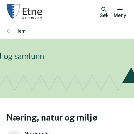
Søk
Meny
Du er her:
Hjem
Næring, natur og miljø
Næringsliv