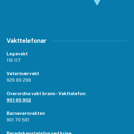
Vakttelefonar
Legevakt
116 117
Veterinærvakt
929 89 298
Overordna vakt brann - Vakttelefon:
951 65 902
Barnevernvakten
901 70 591
Beredskapstelefon ved krise