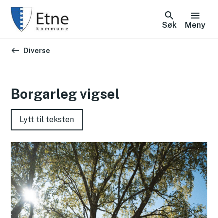
Søk
Meny
Du er her:
Diverse
Borgarleg vigsel
Lytt til teksten