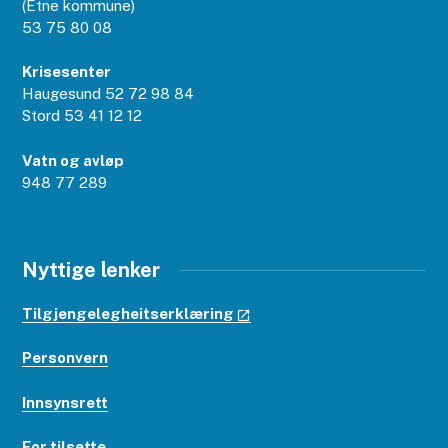
(Etne kommune)
53 75 80 08
Krisesenter
Haugesund 52 72 98 84
Stord 53 41 12 12
Vatn og avløp
948 77 289
Nyttige lenker
Tilgjengelegheitserklæring
Personvern
Innsynsrett
For tilsette