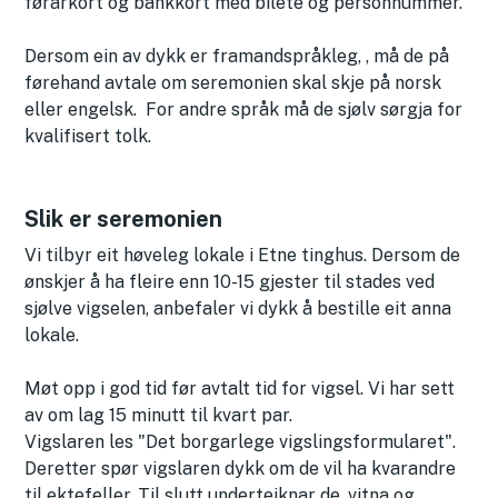
førarkort og bankkort med bilete og personnummer.
Dersom ein av dykk er framandspråkleg, , må de på
førehand avtale om seremonien skal skje på norsk
eller engelsk. For andre språk må de sjølv sørgja for
kvalifisert tolk.
Slik er seremonien
Vi tilbyr eit høveleg lokale i Etne tinghus. Dersom de
ønskjer å ha fleire enn 10-15 gjester til stades ved
sjølve vigselen, anbefaler vi dykk å bestille eit anna
lokale.
Møt opp i god tid før avtalt tid for vigsel. Vi har sett
av om lag 15 minutt til kvart par.
Vigslaren les "Det borgarlege vigslingsformularet".
Deretter spør vigslaren dykk om de vil ha kvarandre
til ektefeller. Til slutt underteiknar de, vitna og