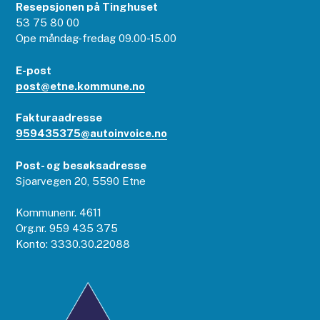
Resepsjonen på Tinghuset
53 75 80 00
Ope måndag-fredag 09.00-15.00
E-post
post@etne.kommune.no
Fakturaadresse
959435375@autoinvoice.no
Post- og besøksadresse
Sjoarvegen 20, 5590 Etne
Kommunenr. 4611
Org.nr. 959 435 375
Konto: 3330.30.22088