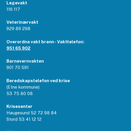
Legevakt
116 117
Veterinærvakt
929 89 298
Overordna vakt brann - Vakttelefon:
951 65 902
Barnevernvakten
901 70 591
Beredskapstelefon ved krise
(Etne kommune)
53 75 80 08
Krisesenter
Haugesund 52 72 98 84
Stord 53 41 12 12