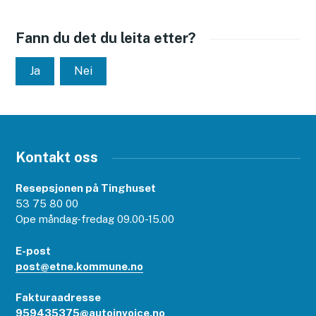
Fann du det du leita etter?
Ja
Nei
Kontakt oss
Resepsjonen på Tinghuset
53 75 80 00
Ope måndag-fredag 09.00-15.00
E-post
post@etne.kommune.no
Fakturaadresse
959435375@autoinvoice.no