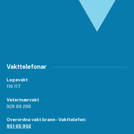
Vakttelefonar
Legevakt
116 117
Veterinærvakt
929 89 298
Overordna vakt brann - Vakttelefon:
951 65 902