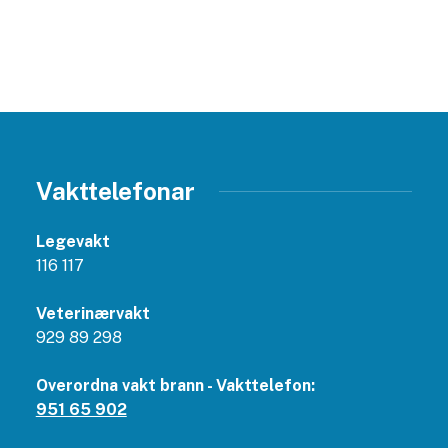
Vakttelefonar
Legevakt
116 117
Veterinærvakt
929 89 298
Overordna vakt brann - Vakttelefon:
951 65 902