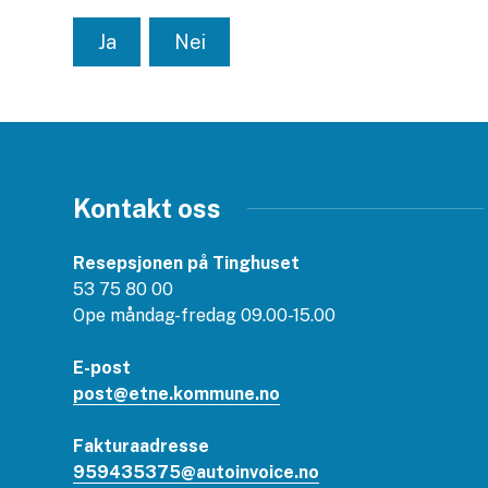
Ja
Nei
Kontakt oss
Resepsjonen på Tinghuset
53 75 80 00
Ope måndag-fredag 09.00-15.00
E-post
post@etne.kommune.no
Fakturaadresse
959435375@autoinvoice.no