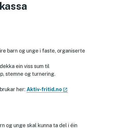
skassa
eire barn og unge i faste, organiserte
 dekka ein viss sum til
p, stemne og turnering.
 brukar her:
Aktiv-fritid.no
rn og unge skal kunna ta del i éin