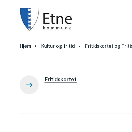
Du er her:
Hjem
Kultur og fritid
Fritidskortet og Frit
Fritidskortet