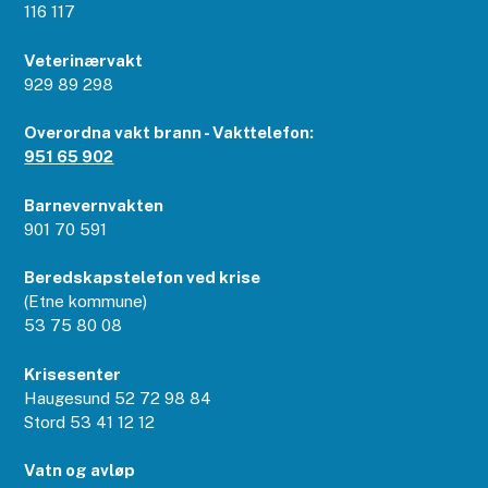
116 117
Veterinærvakt
929 89 298
Overordna vakt brann - Vakttelefon:
951 65 902
Barnevernvakten
901 70 591
Beredskapstelefon ved krise
(Etne kommune)
53 75 80 08
Krisesenter
Haugesund 52 72 98 84
Stord 53 41 12 12
Vatn og avløp