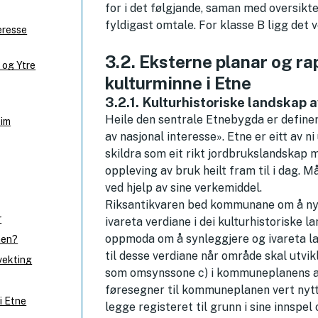
for i det følgjande, saman med oversikte
fyldigast omtale. For klasse B ligg det v
teresse
3.2. Eksterne planar og r
 og Ytre
kulturminne i Etne
3.2.1. Kulturhistoriske landskap 
Heile den sentrale Etnebygda er definer
eim
av nasjonal interesse». Etne er eitt av 
skildra som eit rikt jordbrukslandskap m
oppleving av bruk heilt fram til i dag. 
ved hjelp av sine verkemiddel.
Riksantikvaren bed kommunane om å nyt
r
ivareta verdiane i dei kulturhistoriske
oppmoda om å synleggjere og ivareta la
nen?
til desse verdiane når område skal utvikl
ivekting
som omsynssone c) i kommuneplanens ar
føresegner til kommuneplanen vert nytt
i Etne
legge registeret til grunn i sine innsp