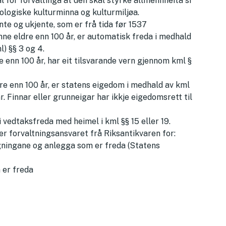
for forvaltinga at den skal styrke allmennheita si
eologiske kulturminna og kulturmiljøa.
nte og ukjente, som er frå tida før 1537
ne eldre enn 100 år, er automatisk freda i medhald
l) §§ 3 og 4.
e enn 100 år, har eit tilsvarande vern gjennom kml §
dre enn 100 år, er statens eigedom i medhald av kml
r. Finnar eller grunneigar har ikkje eigedomsrett til
 vedtaksfreda med heimel i kml §§ 15 eller 19.
 forvaltningsansvaret frå Riksantikvaren for:
ygningane og anlegga som er freda (Statens
 er freda