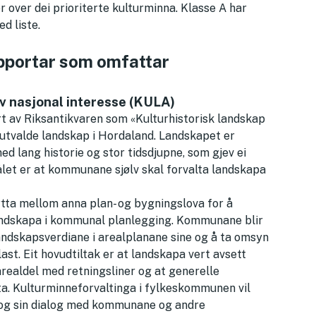
r over dei prioriterte kulturminna. Klasse A har
ed liste.
apportar som omfattar
av nasjonal interesse (KULA)
t av Riksantikvaren som «Kulturhistorisk landskap
ni utvalde landskap i Hordaland. Landskapet er
ed lang historie og stor tidsdjupne, som gjev ei
Målet er at kommunane sjølv skal forvalta landskapa
ta mellom anna plan- og bygningslova for å
 landskapa i kommunal planlegging. Kommunane blir
ndskapsverdiane i arealplanane sine og å ta omsyn
ast. Eit hovudtiltak er at landskapa vert avsett
ealdel med retningsliner og at generelle
a. Kulturminneforvaltinga i fylkeskommunen vil
el og sin dialog med kommunane og andre