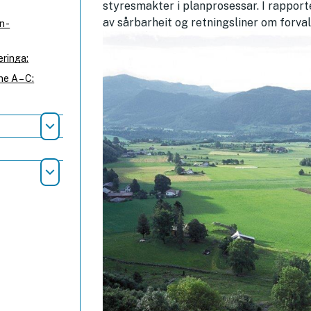
styresmakter i planprosessar. I rappor
av sårbarheit og retningsliner om forval
n -
eringa:
e A – C:
Åpne
Åpne