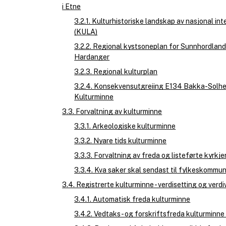
i Etne
3.2.1. Kulturhistoriske landskap av nasjonal in
(KULA)
3.2.2. Regional kystsoneplan for Sunnhordland
Hardanger
3.2.3. Regional kulturplan
3.2.4. Konsekvensutgreiing E134 Bakka-Solh
Kulturminne
3.3. Forvaltning av kulturminne
3.3.1. Arkeologiske kulturminne
3.3.2. Nyare tids kulturminne
3.3.3. Forvaltning av freda og listeførte kyrkje
3.3.4. Kva saker skal sendast til fylkeskommu
3.4. Registrerte kulturminne - verdisetting og verd
3.4.1. Automatisk freda kulturminne
3.4.2. Vedtaks- og forskriftsfreda kulturminne 