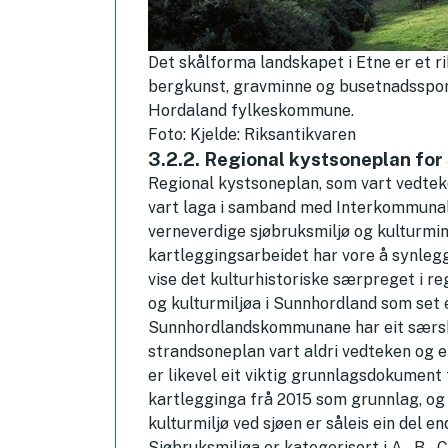
Det skålforma landskapet i Etne er et r
bergkunst, gravminne og busetnadsspor 
Hordaland fylkeskommune.
Foto: Kjelde: Riksantikvaren
3.2.2. Regional kystsoneplan fo
Regional kystsoneplan, som vart vedtek
vart laga i samband med Interkommunal 
verneverdige sjøbruksmiljø og kulturmin
kartleggingsarbeidet har vore å synlegg
vise det kulturhistoriske særpreget i re
og kulturmiljøa i Sunnhordland som set 
Sunnhordlandskommunane har eit særski
strandsoneplan vart aldri vedteken og e
er likevel eit viktig grunnlagsdokument
kartlegginga frå 2015 som grunnlag, og 
kulturmiljø ved sjøen er såleis ein del end
Sjøbruksmiljøa er kategorisert i A – B –