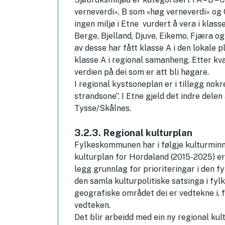
verneverdi», B som «høg verneverdi» og 
ingen miljø i Etne vurdert å vera i klas
Berge, Bjelland, Djuve, Eikemo, Fjæra og 
av desse har fått klasse A i den lokale pl
klasse A i regional samanheng. Etter kva
verdien på dei som er att bli høgare.
I regional kystsoneplan er i tillegg no
strandsone”. I Etne gjeld det indre dele
Tysse/Skålnes.
3.2.3. Regional kulturplan
Fylkeskommunen har i følgje kulturminne
kulturplan for Hordaland (2015-2025) e
legg grunnlag for prioriteringar i den f
den samla kulturpolitiske satsinga i fylk
geografiske området dei er vedtekne i, fr
vedteken.
Det blir arbeidd med ein ny regional kul