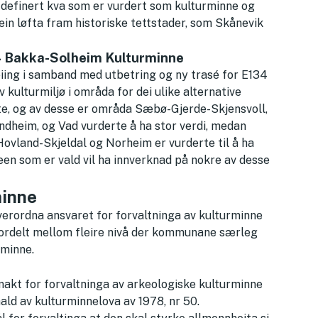
 definert kva som er vurdert som kulturminne og
 ein løfta fram historiske tettstader, som Skånevik
4 Bakka-Solheim Kulturminne
iing i samband med utbetring og ny trasé for E134
 kulturmiljø i områda for dei ulike alternative
erte, og av desse er områda Sæbø-Gjerde-Skjensvoll,
ndheim, og Vad vurderte å ha stor verdi, medan
ovland-Skjeldal og Norheim er vurderte til å ha
seen som er vald vil ha innverknad på nokre av desse
minne
erordna ansvaret for forvaltninga av kulturminne
 fordelt mellom fleire nivå der kommunane særleg
rminne.
akt for forvaltninga av arkeologiske kulturminne
hald av kulturminnelova av 1978, nr 50.