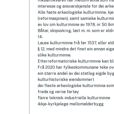
Riksantikvaren har mellom anna som mål 
interesse og ansvarskjensle for dei ark
Alle faste arkeologiske kulturminne, kje
(reformasjonen), samt samiske kulturmin
av lov om kulturminne av 1978, nr 50 (km
Båtar, skipsskrog, last m. m. som er eldr
14.
Lause kulturminne frå før 1537, eller el
§ 12, med mindre det finst ein annan eiga
slike kulturminne.
Etterreformatoriske kulturminne kan bli
Frå 2020 har fylkeskommunane teke over
ein større andel av dei statleg eigde b
kulturhistoriske eiendommer)
dei fleste arkeologiske kulturminna som
freda og verna fartøy
fleire teknisk-industrielle kulturminne
ikkje-kyrkjelege mellomalderbygg