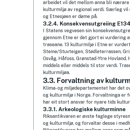
arbeidet vil det mellom anna bli nærare
kulturmiljø av regional verdi. Særleg vil
og Etnesjøen er døme på.
3.2.4. Konsekvensutgreiing E13
I Statens vegvesen sin konsekvensutgre
gjennom Etne er det gjort ei vurdering av
traseane. 13 kulturmiljø i Etne er vurd
Steine/Stuvteigen, Stødleterrassen, Gri
Osvåg, Håfoss, Grønstad-Ytre Hovland, H
middels eller middels til stor verdi. Tra
kulturmiljøa.
3.3. Forvaltning av kultur
Klima- og miljødepartementet har det ov
og kulturmiljø i Norge. Forvaltninga er
har eit stort ansvar for nyare tids kultu
3.3.1. Arkeologiske kulturminne
Riksantikvaren er øvste faglege styresm
og kulturmiljø, og forvaltar desse i med