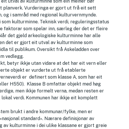
t eit utval av kulturminne som ein meiner bør
planverk. Vurderinga er gjort ut frå eit sett
n, og i samråd med regional kulturvernmynde.
i som kulturminne. Teknisk verdi, reguleringsstatus
 faktorar som spelar inn, særleg der det er fleire
 Når det gjeld arkeologiske kulturminne har alle
n det er gjort eit utval av kulturminne som
la til publikum. Oversikt frå Askeladden over
om vedlegg.
, betyr ikkje utan vidare at det har eit vern eller
erte objekt er vurderte ut frå etablerte
erneverdi er definert som klasse A, som har eit
eller H550). Klasse B omfattar objekt med høg
erdige, men ikkje formelt verna, medan resten er
 lokal verdi. Kommunen har ikkje eit komplett
ystem brukt i andre kommunar/fylke, men er
n «nasjonal standard». Nærare definisjonar av
g av kulturminne i dei ulike klassane er gjort greie