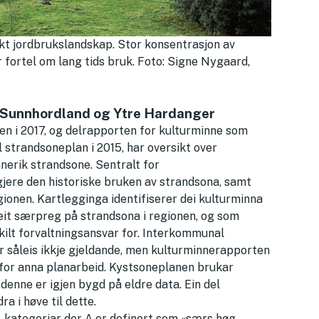
ikt jordbrukslandskap. Stor konsentrasjon av
fortel om lang tids bruk. Foto: Signe Nygaard,
r Sunnhordland og Ytre Hardanger
en i 2017, og delrapporten for kulturminne som
strandsoneplan i 2015, har oversikt over
nerik strandsone. Sentralt for
jere den historiske bruken av strandsona, samt
gionen. Kartlegginga identifiserer dei kulturminna
eit særpreg på strandsona i regionen, og som
lt forvaltningsansvar for. Interkommunal
r såleis ikkje gjeldande, men kulturminnerapporten
 for anna planarbeid. Kystsoneplanen brukar
denne er igjen bygd på eldre data. Ein del
ra i høve til dette.
 C-kategoriar der A er definert som «særs høg