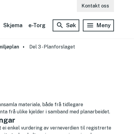
Kontakt oss
Skjema
e-Torg
Søk
Meny
miljøplan
Del 3 - Planforslaget
nnsamla materiale, både frå tidlegare
nta frå ulike kjelder i samband med planarbeidet.
ingar
ei enkel vurdering av verneverdien til registrerte