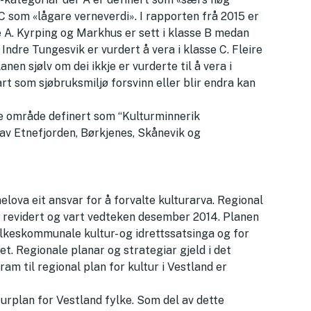
C som «lågare verneverdi». I rapporten frå 2015 er
se A. Kyrping og Markhus er sett i klasse B medan
Indre Tungesvik er vurdert å vera i klasse C. Fleire
anen sjølv om dei ikkje er vurderte til å vera i
rt som sjøbruksmiljø forsvinn eller blir endra kan
kre område definert som “Kulturminnerik
n av Etnefjorden, Børkjenes, Skånevik og
lova eit ansvar for å forvalte kulturarva. Regional
r revidert og vart vedteken desember 2014. Planen
ylkeskommunale kultur- og idrettssatsinga og for
et. Regionale planar og strategiar gjeld i det
am til regional plan for kultur i Vestland er
turplan for Vestland fylke. Som del av dette