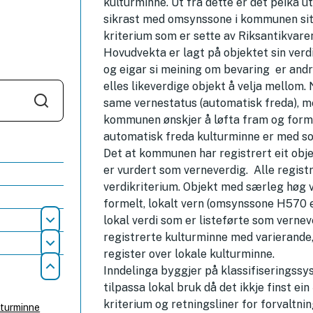
kulturminne. Ut frå dette er det peika u
sikrast med omsynssone i kommunen sitt 
kriterium som er sette av Riksantikvare
Hovudvekta er lagt på objektet sin verd
og eigar si meining om bevaring er andre
elles likeverdige objekt å velja mellom.
same vernestatus (automatisk freda), me
Søk
kommunen ønskjer å løfta fram og formid
automatisk freda kulturminne er med s
Det at kommunen har registrert eit objekt
er vurdert som verneverdig. Alle registr
verdikriterium. Objekt med særleg høg v
formelt, lokalt vern (omsynssone H570 
lokal verdi som er listeførte som vernev
Åpne
registrerte kulturminne med varierande,
Åpne
register over lokale kulturminne.
Inndelinga byggjer på klassifiseringss
Lukk
tilpassa lokal bruk då det ikkje finst ei
kriterium og retningsliner for forvaltnin
lturminne